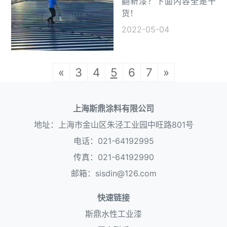
翻新漆？下面内容全是干
货！
2022-05-04
«
3
4
5
6
7
»
上海斯鼎涂料有限公司
地址：上海市金山区朱泾工业园中旺路801号
电话：021-64192995
传真：021-64192990
邮箱：sisdin@126.com
快速链接
斯鼎水性工业漆